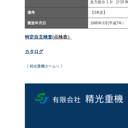
反力架台 1.1t 計10.8
備考
【3本足】
製造年月日
1995年3月(平成7年）
特定自主検査
(点検表）
カタログ
《 精光重機ホームへ 》
点検表