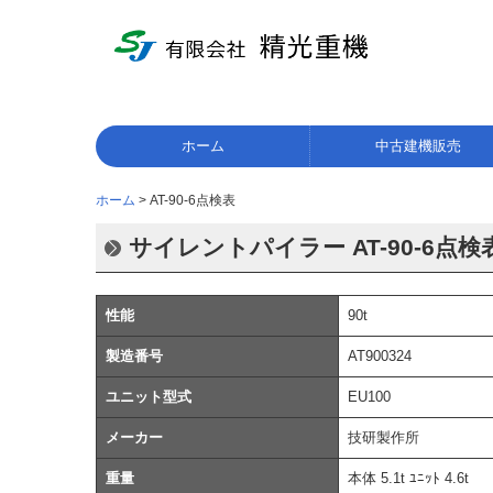
ホーム
中古建機販売
ホーム
AT-90-6点検表
サイレントパイラー AT-90-6点検
性能
90t
製造番号
AT900324
ユニット型式
EU100
メーカー
技研製作所
重量
本体 5.1t ﾕﾆｯﾄ 4.6t