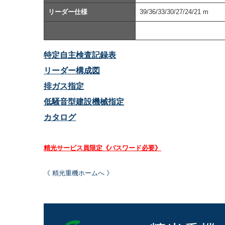
リーダー仕様
39/36/33/30/27/24/21 m
特定自主検査記録表
リーダー構成図
排ガス指定
低騒音型建設機械指定
カタログ
精光サービス員限定《パスワード必要》
《 精光重機ホームへ 》