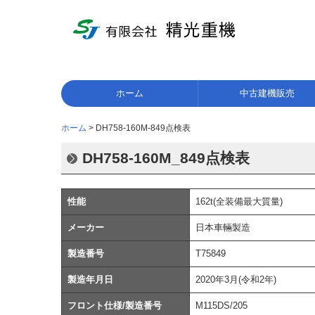
ホーム
中古建機販売
ホーム
DH758-160M-849点検表
DH758-160M_849点検表
性能
162t(全装備最大質量)
メーカー
日本車輛製造
製造番号
T75849
製造年月日
2020年3月(令和2年)
フロント仕様/製造番号
M115DS/205